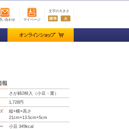
文字の大きさ
問い合わせ
マイページ
オンラインショップ
さが錦2棹入（小豆・栗）
1,728円
ズ
縦×横×高さ
21cm×13.5cm×5cm
ー
小豆 349kcal