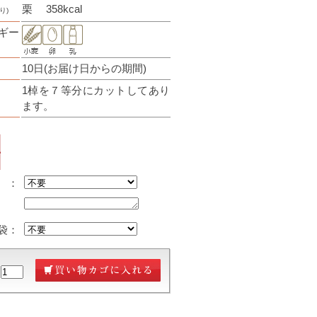
栗 358kcal
り)
ギー
10日(お届け日からの期間)
1棹を７等分にカットしてあり
ます。
：
袋
：
量