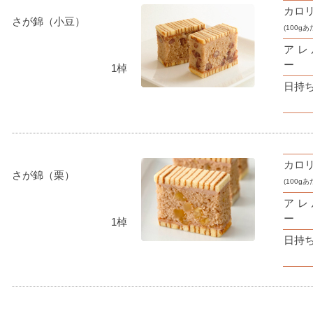
カロ
さが錦（小豆）
(100gあ
アレ
ー
1棹
日持
カロ
さが錦（栗）
(100gあ
アレ
ー
1棹
日持