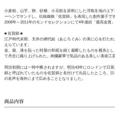
小麦粉、山芋、卵、砂糖、小豆餡を原料にした浮島生地の上下
ーヘンでサンドし、伝統織物「佐賀錦」を表現した創作菓子で
2008年～2011年のモンドセレクションにて4年連続「最高金賞
■ 佐賀錦 ■
江戸時代末期、天井の網代組（あじろぐみ）の美に心を打たれ
えらています。
金、銀、漆を貼った特製の和紙を細く裁断したものを横糸とし
て丹念に織り上げられた、絢爛豪華で気品のある美しい美術工
明治初期には一時中断されますが、明治43年にロンドンで日
錦と呼ばれていたものを佐賀錦と名付けて出品したところ、日
の名声を海外にまで広めることとなりました。