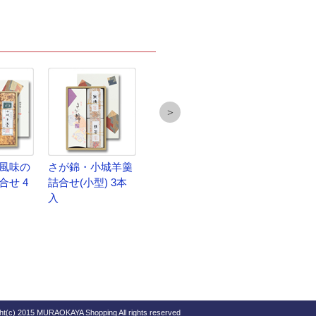
＞
風味の
さが錦・小城羊羹
さが錦 4棹入
さが錦・昔風
合せ 4
詰合せ(小型) 3本
小城羊羹詰合
入
本入
ht(c) 2015 MURAOKAYA Shopping All rights reserved