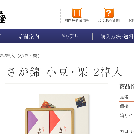
村岡屋企業情報
よくある質問
お
子
店舗案内
ギャラリー
購入方法・送料
錦2棹入（小豆・栗）
品名
価格
箱サイ
カロリ