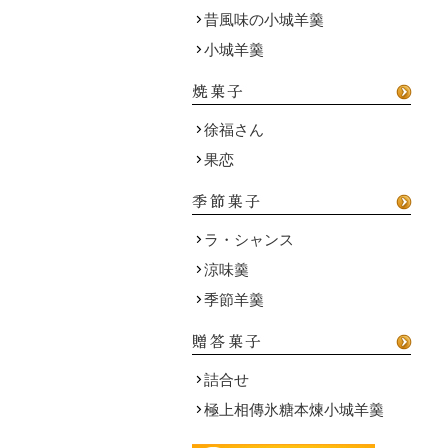
昔風味の小城羊羹
小城羊羹
徐福さん
果恋
ラ・シャンス
涼味羹
季節羊羹
詰合せ
極上相傳氷糖本煉小城羊羹