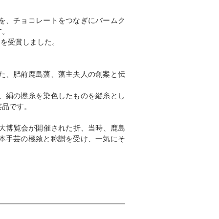
を、チョコレートをつなぎにバームク
す。
」を受賞しました。
た、肥前鹿島藩、藩主夫人の創案と伝
、絹の撚糸を染色したものを縦糸とし
芸品です。
英大博覧会が開催された折、当時、鹿島
本手芸の極致と称讃を受け、一気にそ