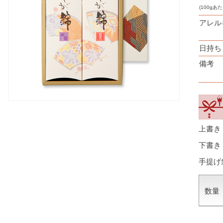
(100gあた
アレル
日持ち
備考
上書き
下書き
手提げ
数