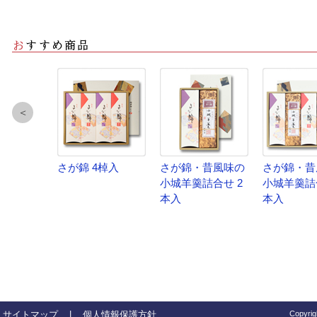
＜
さが錦 4棹入
さが錦・昔風味の
さが錦・昔
小城羊羹詰合せ 2
小城羊羹詰
本入
本入
サイトマップ
|
個人情報保護方針
Copyrig