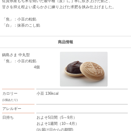
佐賀県産もち米を焼いた最中種（皮）に丁寧に炊き上げた餡と、
甘さを抑え程よい柔らかさに練り上げた求肥を挟み仕上げました。
「焦」：小豆の粒餡
「白」：抹茶のこし餡
商品情報
鍋島さま 中丸型
「焦」：小豆の粒餡
4個
カロリー
小豆 136kcal
(1個あたり)
アレルギー
日持ち
およそ5日間（5～9月）
およそ1週間（10～4月）
(お届け日からの期間)