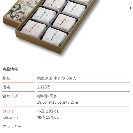
商品情報
品名
鍋島さま 中丸型 8個入
価格
1,123円
箱サイズ
縦×横×高さ
29.5cm×15.5cm×3.2cm
カロリー
小豆 136kcal
抹茶 137kcal
(1個あたり)
アレルギー