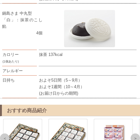
鍋島さま 中丸型
「白」：抹茶のこし
餡
4個
カロリー
抹茶 137kcal
(1個あたり)
アレルギー
日持ち
およそ5日間（5～9月）
およそ1週間（10～4月）
(お届け日からの期間)
おすすめ商品紹介
＜
＞